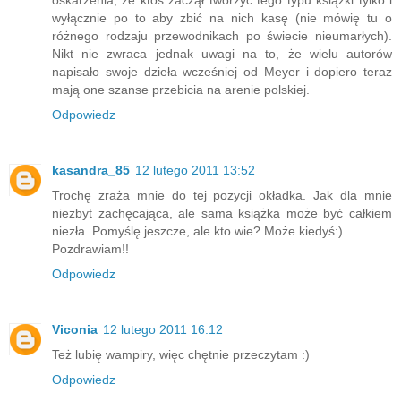
oskarżenia, że ktoś zaczął tworzyć tego typu książki tylko i
wyłącznie po to aby zbić na nich kasę (nie mówię tu o
różnego rodzaju przewodnikach po świecie nieumarłych).
Nikt nie zwraca jednak uwagi na to, że wielu autorów
napisało swoje dzieła wcześniej od Meyer i dopiero teraz
mają one szanse przebicia na arenie polskiej.
Odpowiedz
kasandra_85
12 lutego 2011 13:52
Trochę zraża mnie do tej pozycji okładka. Jak dla mnie
niezbyt zachęcająca, ale sama książka może być całkiem
niezła. Pomyślę jeszcze, ale kto wie? Może kiedyś:).
Pozdrawiam!!
Odpowiedz
Viconia
12 lutego 2011 16:12
Też lubię wampiry, więc chętnie przeczytam :)
Odpowiedz