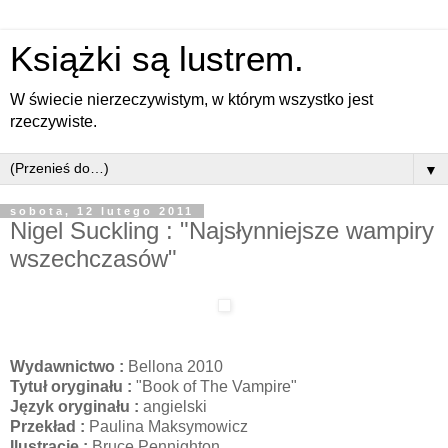
Książki są lustrem.
W świecie nierzeczywistym, w którym wszystko jest
rzeczywiste.
▼
sobota, 12 lutego 2011
Nigel Suckling : "Najsłynniejsze wampiry
wszechczasów"
Wydawnictwo :
Bellona 2010
Tytuł oryginału :
"Book of The Vampire"
Język oryginału :
angielski
Przekład :
Paulina Maksymowicz
Ilustracje :
Bruce Pennighton