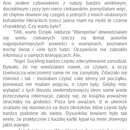
Ano jestem człowiekiem z natury bardzo wnikliwym,
dociekliwym i przy tym nieco ciekawskim, pomyślałam więc,
że chętnie dowiem się czegoś o jednych z moich ulubionych
bohaterów literackich (rzecz jasna mam na myśli te czarne
charaktery). Czy warto było?
TAK, warto. Dzięki lekturze "Wampirów" dowiedziałam
się wielu ciekawych rzeczy na temat autorów
najpopularniejszych powieści o wampirach, poznałam
trochę świat i cele tych ludzi. Oczywiście nie zabrakło
informacji o samych krwiopijcach. Ale..
Nigel Suckling bardzo często zdecydowanie zanudzał.
Bywało, że nie wiedziałam nawet, co czytam, a oczy
(zwłaszcza wieczorem) same mi się zamykały. Zdarzało się
również i tak - musiałam czytać całe strony od początku,
ponieważ nie miałam pojęcia, o czym były. Gdyby móc
wyłapać z tych dwustu siedemdziesięciu stron same warte
przeczytania informacje, założę się, że książka poważnie
straciłaby na grubości. Poza tym uważam, iż w utworze
znalazło się stanowczo za dużo obrazków, które często były
bardzo podobne do siebie. Rysunków bowiem było tak
wiele, że praktycznie z każdej kartki łypał na mnie złowrogo
jakiś wampir.