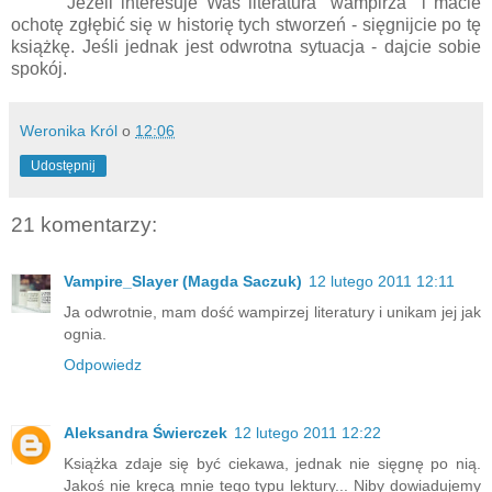
Jeżeli interesuje Was literatura "wampirza" i macie
ochotę zgłębić się w historię tych stworzeń - sięgnijcie po tę
książkę. Jeśli jednak jest odwrotna sytuacja - dajcie sobie
spokój.
Weronika Król
o
12:06
Udostępnij
21 komentarzy:
Vampire_Slayer (Magda Saczuk)
12 lutego 2011 12:11
Ja odwrotnie, mam dość wampirzej literatury i unikam jej jak
ognia.
Odpowiedz
Aleksandra Świerczek
12 lutego 2011 12:22
Książka zdaje się być ciekawa, jednak nie sięgnę po nią.
Jakoś nie kręcą mnie tego typu lektury... Niby dowiadujemy