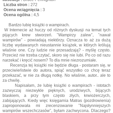
Liczba stron :
272
Ocena wciągnięcia :
3
Ocena ogólna :
4,5
Bardzo lubię książki o wampirach.
W Internecie aż huczy od różnych dyskusji na temat tych
pijących krew stworzeń. "Wampirzy zalew", "nawał
wampirów" - powiadają niektórzy. Oznacza to aż za dużą
liczbę wydawanych nieustannie książek, w których królują
właśnie one. Czy ludzie nie przesadzają? - myślę często.
Przecież nie trzeba czytać, skoro się nie lubi. Po co od razu
narzekać i kręcić nosem? To dla mnie niezrozumiałe.
Recenzja tej książki nie będzie długa - postaram się, w
przeciwieństwie do autora, spiąć wszystko co chcę teraz
przekazać, w nie za długą notkę. No właśnie, autor.. ale to
za chwilę.
Napisałam, że lubię książki o wampirach - istotach
zazwyczaj niezwykle pięknych, urodziwych, bijących
blaskiem, a przy tym często złych, krwiożerczych,
zabijających. Kiedy więc księgarnia Matras (pozdrowienia)
zaproponowała mi zrecenzowanie "Najsłynniejszych
wampirów wszechczasów", byłam zachwycona. Dlaczego?