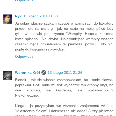
Nyx
13 lutego 2011 11:53
Ja sobie właśnie szukam czegoś o wampirach do literatury
przedmiotu na maturę i jak na razie na mojej półce leży
tylko w połowie przeczytana "Wampiry. Historia z zimną
krwią spisana". Ale chyba "Najsłynniejsze wampiry wszech
czasów" będą powieleniem tej pierwszej pozycji... No nic,
pójdę do księgarni i sprawdzę.
Odpowiedz
Weronika Król
13 lutego 2011 21:26
Elenoir - tak się właśnie zastanawiałam, bo i mnie słownik
poprawiał. Cóż, mnie musisz wybaczyć ten drobny błąd, bo
one zdarzają się każdemu, ale wydawnictwu..?
Niekoniecznie.
Kinga - ja pożyczyłam we wrześniu znajomemu właśnie
"Miasteczko Salem" i dotychczas nie oddał! A trzy pierwsze
części mam, czytałam i swojego czasu byłam nimi