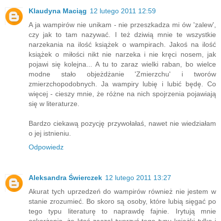
Klaudyna Maciąg
12 lutego 2011 12:59
A ja wampirów nie unikam - nie przeszkadza mi ów 'zalew',
czy jak to tam nazywać. I też dziwią mnie te wszystkie
narzekania na ilość książek o wampirach. Jakoś na ilość
książek o miłości nikt nie narzeka i nie kręci nosem, jak
pojawi się kolejna... A tu to zaraz wielki raban, bo wielce
modne stało objeżdżanie 'Zmierzchu' i tworów
zmierzchopodobnych. Ja wampiry lubię i lubić będę. Co
więcej - cieszy mnie, że różne na nich spojrzenia pojawiają
się w literaturze.
Bardzo ciekawą pozycję przywołałaś, nawet nie wiedziałam
o jej istnieniu.
Odpowiedz
Aleksandra Świerczek
12 lutego 2011 13:27
Akurat tych uprzedzeń do wampirów również nie jestem w
stanie zrozumieć. Bo skoro są osoby, które lubią sięgać po
tego typu literaturę to naprawdę fajnie. Irytują mnie